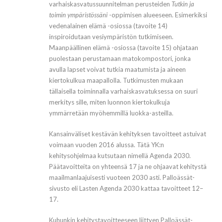
varhaiskasvatussuunnitelman perusteiden
Tutkin ja
toimin ympäristössäni
-oppimisen alueeseen. Esimerkiksi
vedenalainen elämä -osiossa (tavoite 14)
inspiroidutaan vesiympäristön tutkimiseen.
Maanpäällinen elämä -osiossa (tavoite 15) ohjataan
puolestaan perustamaan matokompostori, jonka
avulla lapset voivat tutkia maatumista ja aineen
kiertokulkua maapallolla. Tutkimusten mukaan
tällaisella toiminnalla varhaiskasvatuksessa on suuri
merkitys sille, miten luonnon kiertokulkuja
ymmärretään myöhemmillä luokka-asteilla.
Kansainväliset kestävän kehityksen tavoitteet astuivat
voimaan vuoden 2016 alussa. Tätä YK:n
kehitysohjelmaa kutsutaan nimellä Agenda 2030.
Päätavoitteita on yhteensä 17 ja ne ohjaavat kehitystä
maailmanlaajuisesti vuoteen 2030 asti. Palloässät-
sivusto eli Lasten Agenda 2030 kattaa tavoitteet 12–
17.
Kuhunkin kehitystavoitteeseen liittyen Palloässät-