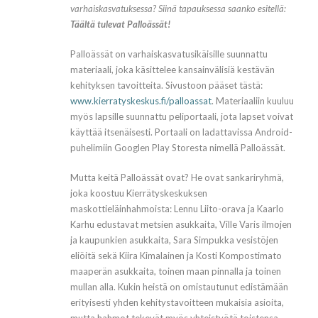
varhaiskasvatuksessa? Siinä tapauksessa saanko esitellä:
Täältä tulevat Palloässät!
Palloässät on varhaiskasvatusikäisille suunnattu
materiaali, joka käsittelee kansainvälisiä kestävän
kehityksen tavoitteita. Sivustoon pääset tästä:
www.kierratyskeskus.fi/palloassat
. Materiaaliin kuuluu
myös lapsille suunnattu peliportaali, jota lapset voivat
käyttää itsenäisesti. Portaali on ladattavissa Android-
puhelimiin Googlen Play Storesta nimellä Palloässät.
Mutta keitä Palloässät ovat? He ovat sankariryhmä,
joka koostuu Kierrätyskeskuksen
maskottieläinhahmoista: Lennu Liito-orava ja Kaarlo
Karhu edustavat metsien asukkaita, Ville Varis ilmojen
ja kaupunkien asukkaita, Sara Simpukka vesistöjen
eliöitä sekä Kiira Kimalainen ja Kosti Kompostimato
maaperän asukkaita, toinen maan pinnalla ja toinen
mullan alla. Kukin heistä on omistautunut edistämään
erityisesti yhden kehitystavoitteen mukaisia asioita,