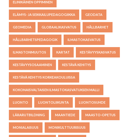
ELINIKÄINEN OPPIMINEN
ELÄMYS- JA SEIKKAILUPEDAGOGIIKKA
GEODATA
GEOMEDIA
GLOBAALIKASVATUS
HÅLLBARHET
HÅLLBARHETSPEDAGOGIK
ILMASTOKASVATUS
ILMASTONMUUTOS
KARTAT
KESTÄVYYSKASVATUS
KESTÄVYYSOSAAMINEN
KESTÄVÄ KEHITYS
KESTÄVÄ KEHITYS KORKEAKOULUISSA
KOKONAISVALTAISEN ILMASTOKASVATUKSEN MALLI
LUONTO
LUONTOLIIKUNTA
LUONTOSUHDE
LÄRARUTBILDNING
MAANTIEDE
MAASTO-OPETUS
MONIALAISUUS
MONIKULTTUURISUUS