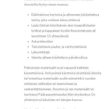
sivustolta löytyy muun muassa:
Eläinhahmon kertoma ja aiheeseen johdatteleva
tarina, joka voidaan lukea yhdessä
Laulu (tämän kirjoituksen alun maapallolaulun
lyriikat ja kappaleen löydät ilmastotekojen eli
tavoitteen 13 yhteydestä)
Askarteluvideo
Tulostettavia puuha- ja väritystehtäviä
Lukuvinkkejä
Ideoita aiheen käsittelyyn päiväkodissa
Palloässien materiaalit ovat vapaasti kaikkien
käytettävissä. Voit poimia käyttöösi yksittäisiä ideoita
tai toteuttaa materiaalin avulla esimerkiksi vuoden
mittaisen seikkailun eri teemoineen ja
sankaritehtävineen. Sivuston ja sen materiaalit on
tuottanut Pääkaupunkiseudun Kierrätyskeskus Oy
yhteistyössä lukuisten eri tahojen kanssa.