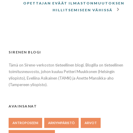
OPETTAJAN EVÄÄT ILMASTONMUUTOKSEN
HILLITSEMISEEN VÄHISSÄ
SIRENEN BLOGI
Tämä on Sirene-verkoston tieteellinen blogi. Blogilla on tieteellinen
toimitusneuvosto, johon kuuluu Petteri Muukkonen (Helsingin
yliopisto), Eveliina Asikainen (TAMK) ja Anette Mansikka-aho
(Tampereen yliopisto).
AVAINSANAT
ANTROPOSEENI
ARKIYMPÄRISTÖ
ARVOT