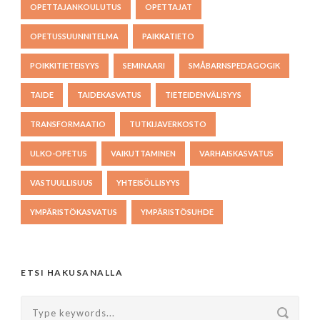
OPETTAJANKOULUTUS
OPETTAJAT
OPETUSSUUNNITELMA
PAIKKATIETO
POIKKITIETEISYYS
SEMINAARI
SMÅBARNSPEDAGOGIK
TAIDE
TAIDEKASVATUS
TIETEIDENVÄLISYYS
TRANSFORMAATIO
TUTKIJAVERKOSTO
ULKO-OPETUS
VAIKUTTAMINEN
VARHAISKASVATUS
VASTUULLISUUS
YHTEISÖLLISYYS
YMPÄRISTÖKASVATUS
YMPÄRISTÖSUHDE
ETSI HAKUSANALLA