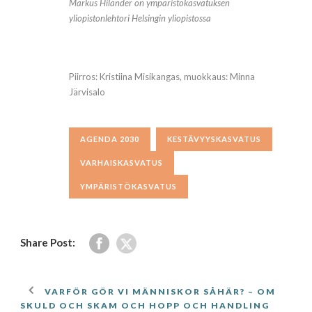
Markus Hilander on ympäristökasvatuksen
yliopistonlehtori Helsingin yliopistossa
Piirros: Kristiina Misikangas, muokkaus: Minna
Järvisalo
AGENDA 2030
KESTÄVYYSKASVATUS
VARHAISKASVATUS
YMPÄRISTÖKASVATUS
Share Post:
VARFÖR GÖR VI MÄNNISKOR SÅHÄR? – OM
SKULD OCH SKAM OCH HOPP OCH HANDLING