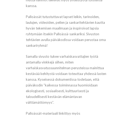
mutta hahmot tekevät myös yhteistyötä toistensa
kanssa.
Palloässät tutustuttavat lapset leikin, tarinoiden,
laulujen, videoiden, pelien ja sankaritehtävien kautta
hyvän tekemisen maailmaan ja inspiroivat lapsia
ryhtymään itsekin Palloässä-sankariksi. Sivuston
tehtävien avulla päiväkodissa voidaan perustaa oma
sankariryhmä!
Samalla sivusto tukee varhaiskasvattajien työtä
antamalla vinkkejä siihen, miten
varhaiskasvatussuunnitelman perusteissa mainittua
kestävää kehitystä voidaan toteuttaa yhdessä lasten
kanssa. Kyseisessä dokumentissa todetaan, että
päiväkodin ”kaikessa toiminnassa huomioidaan
ekologisesti, sosiaalisesti, kulttuurisesti ja
taloudellisesti kestävän elämäntavan
välttämättömyys”.
Palloässät-materiaali linkittyy myös